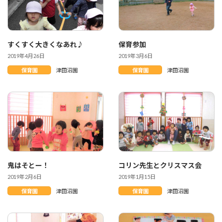
すくすく大きくなあれ♪
保育参加
2019年4月26日
2019年3月6日
保育園
津田沼園
保育園
津田沼園
鬼はそとー！
コリン先生とクリスマス会
2019年2月6日
2019年1月15日
保育園
津田沼園
保育園
津田沼園