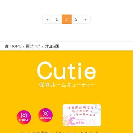
投
«
1
2
3
»
固
固
固
定
定
定
稿
ペ
ペ
ペ
ー
ー
ー
の
ジ
ジ
ジ
HOME
園ブログ
津田沼園
ペ
ー
ジ
送
り