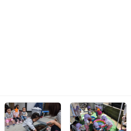
2020年4月2日
2020年3月5日
保育園
津田沼園
保育園
津田沼園
クリスマス会と晴れた日のお
かまきりとハロウィン
散歩
2019年11月16日
2020年1月10日
保育園
津田沼園
保育園
津田沼園