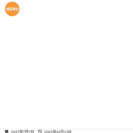
コ
ナ
ン
ビ
テ
ゲ
ン
ー
ツ
シ
へ
ョ
ス
ン
キ
に
ッ
移
プ
動
給食ブログ
七夕おやつ
最
2017年7月7日
2025年12月11日