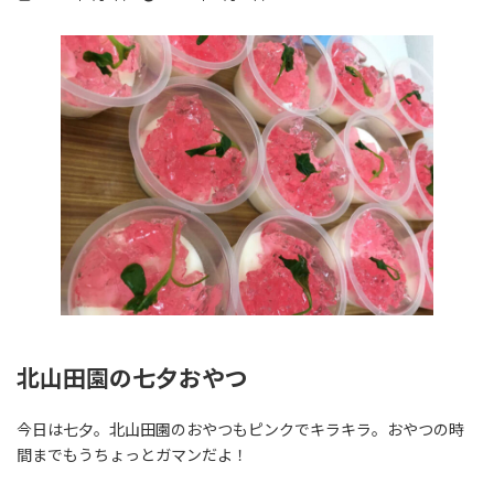
終
更
新
日
時
:
北山田園の七夕おやつ
今日は七夕。北山田園のおやつもピンクでキラキラ。おやつの時
間までもうちょっとガマンだよ！