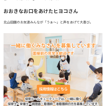
終
更
おおきなお口をあけたヒヨコさん
新
日
時
北山田園のお友達みんなが「うぁ～」と声をあげて大喜び。
: