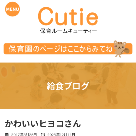
コ
ナ
ン
ビ
テ
ゲ
ン
ー
ツ
シ
へ
ョ
ス
ン
キ
に
ッ
移
プ
動
給食ブログ
かわいいヒヨコさん
最
2017年3月28日
2025年12月11日