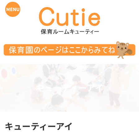
コ
ナ
ン
ビ
テ
ゲ
ン
ー
ツ
シ
へ
ョ
ス
ン
キ
に
ッ
移
プ
動
キューティーアイ
キューティーアイ