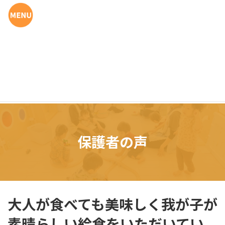
コ
ナ
ン
ビ
テ
ゲ
ン
ー
ツ
シ
へ
ョ
ス
ン
キ
に
ッ
移
プ
動
保護者の声
大人が食べても美味しく我が子が
素晴らしい給食をいただいてい