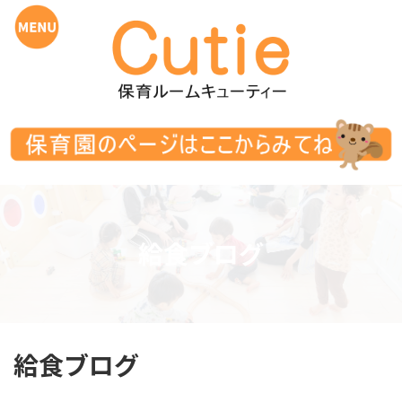
コ
ナ
ン
ビ
テ
ゲ
ン
ー
ツ
シ
へ
ョ
ス
ン
キ
に
ッ
移
プ
動
給食ブログ
給食ブログ