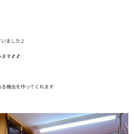
ていました♪
す🎵🎵
れる機会を作ってくれます