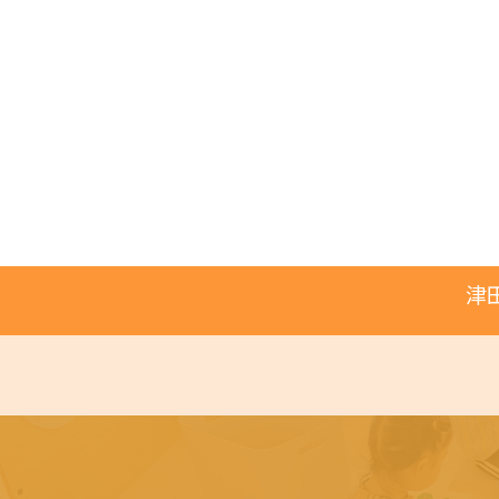
コ
ナ
ン
ビ
テ
ゲ
ン
ー
ツ
シ
へ
ョ
ス
ン
キ
に
ッ
移
プ
動
津