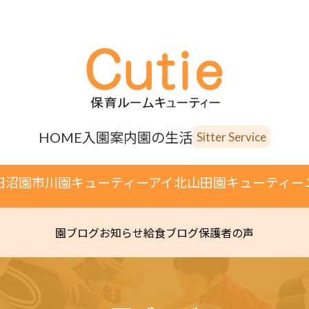
HOME
入園案内
園の生活
Sitter Service
田沼園
市川園
キューティーアイ
北山田園
キューティー
園ブログ
お知らせ
給食ブログ
保護者の声