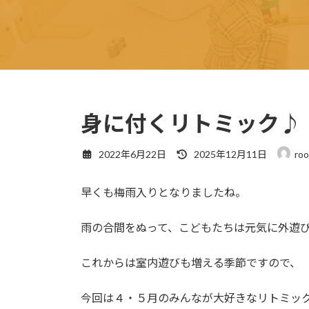
身に付くリトミック♪
最
2022年6月22日
2025年12月11日
ro
終
更
早くも梅雨入りとなりましたね。
新
日
時
雨の合間をぬって、こどもたちは元気に外遊
:
これからは室内遊びも増える季節ですので、
今回は４・５月のみんなが大好きなリトミッ