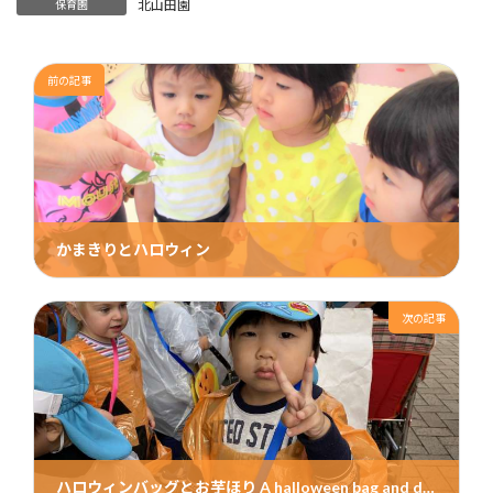
北山田園
保育園
前の記事
かまきりとハロウィン
2019年11月16日
次の記事
ハロウィンバッグとお芋ほり A halloween bag and digging sweet potatoes.