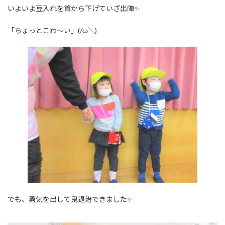
いよいよ豆入れを首から下げていざ出陣✨
「ちょっとこわ～い」(/ω＼)
でも、勇気を出して鬼退治できました✨