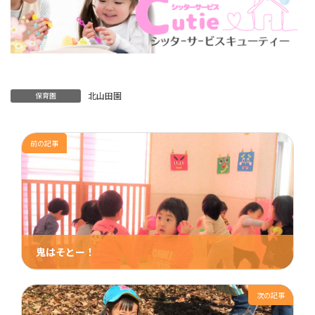
北山田園
保育園
前の記事
鬼はそとー！
2019年2月6日
次の記事