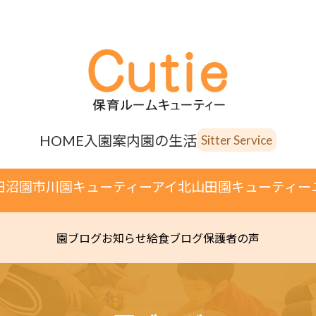
HOME
入園案内
園の生活
Sitter Service
田沼園
市川園
キューティーアイ
北山田園
キューティー
園ブログ
お知らせ
給食ブログ
保護者の声