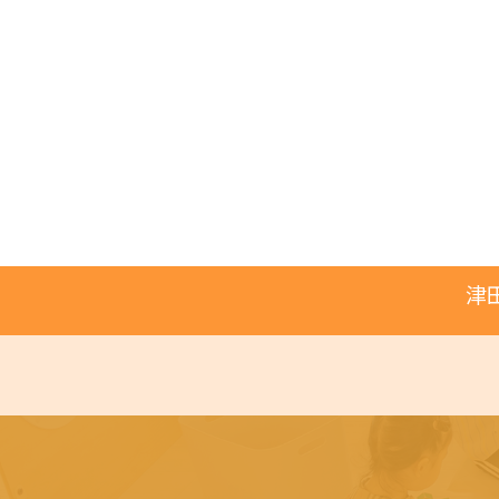
コ
ナ
ン
ビ
テ
ゲ
ン
ー
ツ
シ
へ
ョ
ス
ン
キ
に
ッ
移
プ
動
津