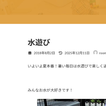
水遊び
最
2018年8月2日
2025年12月11日
room
終
更
いよいよ夏本番！暑い毎日は水遊びで楽しく
新
日
時
:
みんなお水が大好きです！