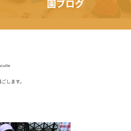
園ブログ
cutie
過ごします。